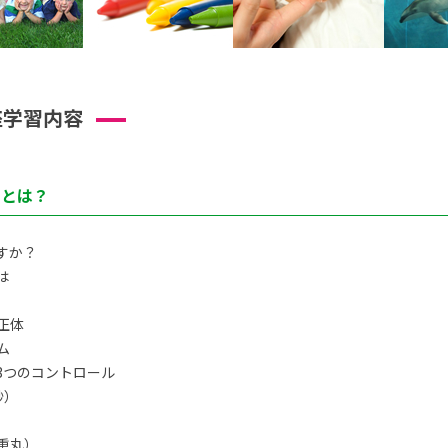
座学習内容
トとは？
すか？
は
正体
ム
3つのコントロール
秒）
重丸）