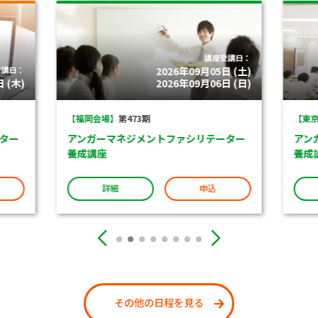
講座受講日：
受講日：
2026年09月05日 (土)
 (木)
2026年09月06日 (日)
【福岡会場】
第473期
【東京
ター
アンガーマネジメントファシリテーター
アン
養成講座
養成
詳細
申込
その他の日程を見る