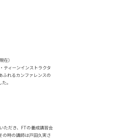
月現在）
ー・ティーンインストラクタ
気あふれるカンファレンスの
した。
いただき、FTの養成講習会
その時の講師は戸田久実さ