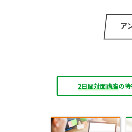
ア
2日間対面講座
の特