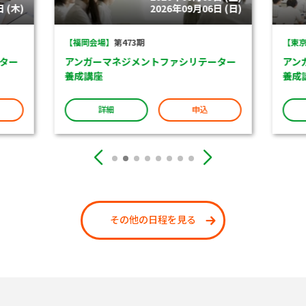
 (木)
2026年09月06日 (日)
【福岡会場】
第473期
【東京
ター
アンガーマネジメントファシリテーター
アン
養成講座
養成
詳細
申込
その他の日程を見る