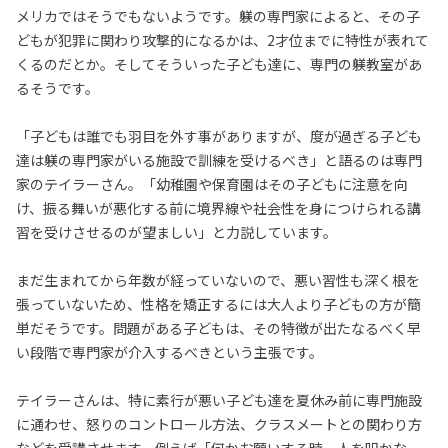
メリカではそうでもないようです。躾の専門家によると、その子
どもが犯罪に関わり攻撃的になるかは、2才位までに特性が表れて
くるのだとか。そしてそういった子ども達に、専門の躾教室があ
るそうです。
「子どもは誰でも羽目を外す事がありますが、度が過ぎる子ども
達は躾の専門家がいる施設で訓練を受けるべき」と語るのは専門
家のテイラーさん。「幼稚園や保育園はその子どもに注意を向
け、振る舞いが悪化する前に境界線や社会性を身につけられる講
習を受けさせるのが望ましい」と力説しています。
まだ生まれてから年数が経っていないので、悪い習性も深く根を
張っていないため、性格を矯正するには大人より子どもの方が簡
単だそうです。問題がある子どもは、その特徴が出たなるべく早
い段階で専門家が介入するべきという主張です。
テイラーさんは、特に素行が悪い子ども達を夏休み前に専門施設
に通わせ、怒りのコントロール方法、クラスメートとの関わり方