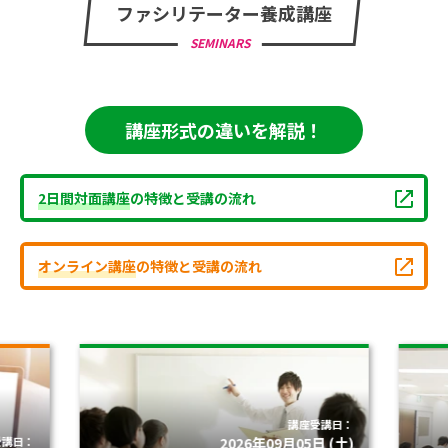
ファシリテーター養成講座
SEMINARS
講座形式の違いを解説！
2日間対面講座
の特徴と受講の流れ
オンライン講座
の特徴と受講の流れ
講座受講日：
受講日：
2026年09月05日 (土)