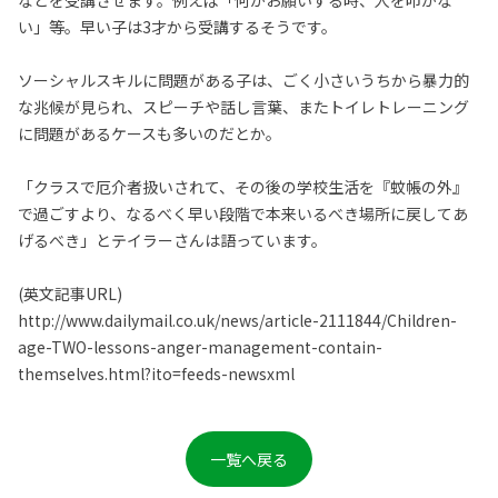
などを受講させます。例えば「何かお願いする時、人を叩かな
い」等。早い子は3才から受講するそうです。
ソーシャルスキルに問題がある子は、ごく小さいうちから暴力的
な兆候が見られ、スピーチや話し言葉、またトイレトレーニング
に問題があるケースも多いのだとか。
「クラスで厄介者扱いされて、その後の学校生活を『蚊帳の外』
で過ごすより、なるべく早い段階で本来いるべき場所に戻してあ
げるべき」とテイラーさんは語っています。
(英文記事URL)
http://www.dailymail.co.uk/news/article-2111844/Children-
age-TWO-lessons-anger-management-contain-
themselves.html?ito=feeds-newsxml
一覧へ戻る