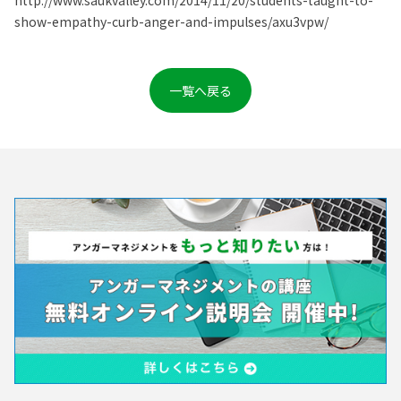
http://www.saukvalley.com/2014/11/20/students-taught-to-
show-empathy-curb-anger-and-impulses/axu3vpw/
一覧へ戻る