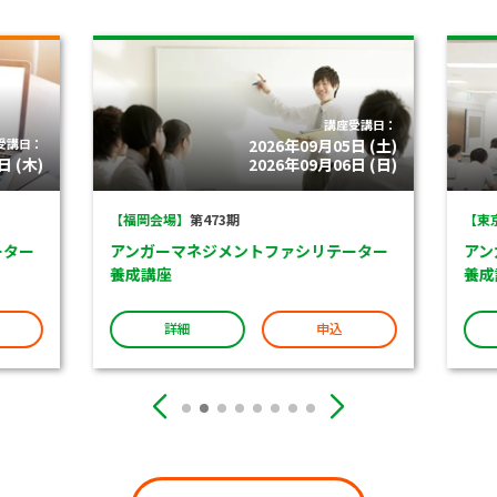
講座受講日：
受講日：
2026年09月05日 (土)
 (木)
2026年09月06日 (日)
【福岡会場】
第473期
【東京
ター
アンガーマネジメントファシリテーター
アン
養成講座
養成
詳細
申込