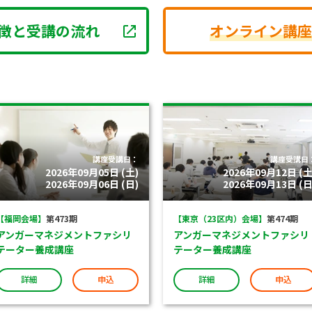
徴と受講の流れ
オンライン講座
講座受講日：
講座受講日
2026年09月05日 (土)
2026年09月12日 (土
2026年09月06日 (日)
2026年09月13日 (日
【福岡会場】
第473期
【東京（23区内）会場】
第474期
アンガーマネジメントファシリ
アンガーマネジメントファシリ
テーター養成講座
テーター養成講座
詳細
申込
詳細
申込