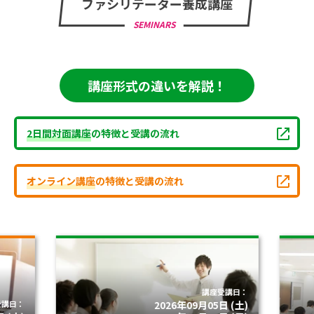
ファシリテーター養成講座
SEMINARS
講座形式の違いを解説！
2日間対面講座
の特徴と受講の流れ
オンライン講座
の特徴と受講の流れ
講座受講日：
受講日：
2026年09月05日 (土)