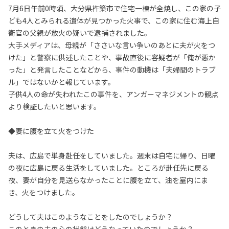
7月6日午前0時頃、大分県杵築市で住宅一棟が全焼し、この家の子
ども4人とみられる遺体が見つかった火事で、この家に住む海上自
衛官の父親が放火の疑いで逮捕されました。
大手メディアは、母親が「ささいな言い争いのあとに夫が火をつ
けた」と警察に供述したことや、事故直後に容疑者が「俺が悪か
った」と発言したことなどから、事件の動機は「夫婦間のトラブ
ル」ではないかと報じています。
子供4人の命が失われたこの事件を、アンガーマネジメントの観点
より検証したいと思います。
◆妻に腹を立て火をつけた
夫は、広島で単身赴任をしていました。週末は自宅に帰り、日曜
の夜に広島に戻る生活をしていました。ところが赴任先に戻る
夜、妻が自分を見送らなかったことに腹を立て、油を室内にま
き、火をつけました。
どうして夫はこのようなことをしたのでしょうか？