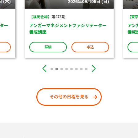
 (木)
2026年09月06日 (日)
【福岡会場】
第473期
【東京
ター
アンガーマネジメントファシリテーター
アン
養成講座
養成
詳細
申込
その他の日程を見る