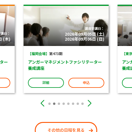
講座受講日：
受講日：
2026年09月05日 (土)
 (木)
2026年09月06日 (日)
【福岡会場】
第473期
【東京
ター
アンガーマネジメントファシリテーター
アン
養成講座
養成
詳細
申込
その他の日程を見る