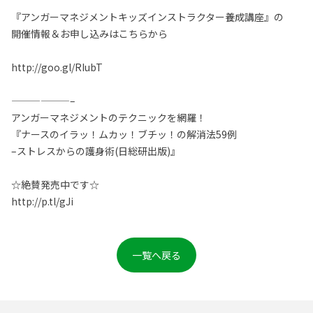
『アンガーマネジメントキッズインストラクター養成講座』の
開催情報＆お申し込みはこちらから
http://goo.gl/RIubT
——————–
アンガーマネジメントのテクニックを網羅！
『ナースのイラッ！ムカッ！ブチッ！の解消法59例
–ストレスからの護身術(日総研出版)』
☆絶賛発売中です☆
http://p.tl/gJi
一覧へ戻る