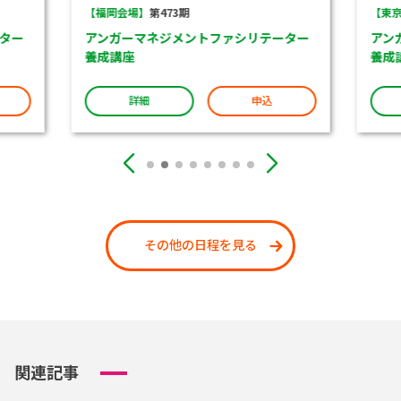
【福岡会場】
第473期
【東京
ター
アンガーマネジメントファシリテーター
アン
養成講座
養成
詳細
申込
その他の日程を見る
関連記事