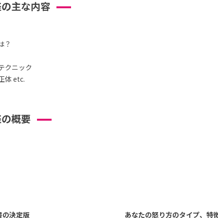
座の主な内容
は？
テクニック
 etc.
座の概要
書の決定版
あなたの怒り方のタイプ、特