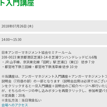
ト入門講座
2018年07月26日 (木)
14:00〜15:30
日本アンガーマネジメント協会セミナールーム
108-0023 東京都港区芝浦3-14-8 芝浦ワンハンドレッドビル6階
・JR 山手線、京浜東北線「田町」駅 芝浦口（東口） 徒歩 7 分
・都営地下鉄三田線・都営地下鉄浅草線 徒歩 10 分
※当講座は、アンガーマネジメント入門講座＋アンガーマネジメント
説明会（7月昼の部）の一部となります（説明会出席は必須ではござ
ンをクリックすると一旦入門講座＋説明会のご紹介ページへ移行いた
が、そちらのページの申し込みボタンを再度クリックし、参加希望パ
※定員数：20名
※支払方法：当日現金払い
会場へのアクセス