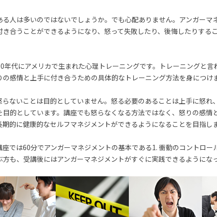
ある人は多いのではないでしょうか。でも心配ありません。アンガーマ
付き合うことができるようになり、怒って失敗したり、後悔したりする
70年代にアメリカで生まれた心理トレーニングです。トレーニングと言
りの感情と上手に付き合うための具体的なトレーニング方法を身につけ
怒らないことは目的としていません。怒る必要のあることは上手に怒れ
を目的としています。講座でも怒らなくなる方法ではなく、怒りの感情
長期的に健康的なセルフマネジメントができるようになることを目指し
座では60分でアンガーマネジメントの基本である1. 衝動のコントロー
ぶ方も、受講後にはアンガーマネジメントがすぐに実践できるようにな