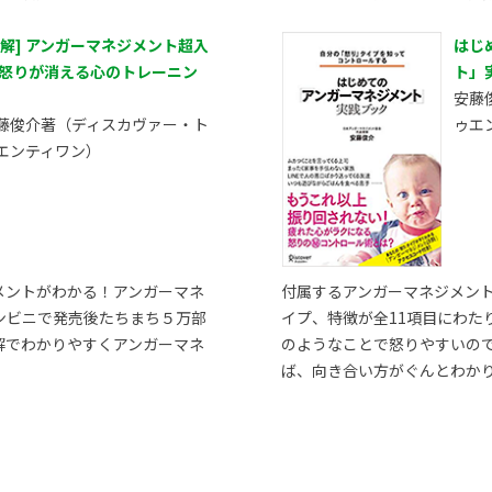
図解] アンガーマネジメント超入
はじ
 怒りが消える心のトレーニン
ト」
安藤
藤俊介著（ディスカヴァー・ト
ゥエ
エンティワン）
メントがわかる！アンガーマネ
付属するアンガーマネジメン
ンビニで発売後たちまち５万部
イプ、特徴が全11項目にわた
解でわかりやすくアンガーマネ
のようなことで怒りやすいの
ば、向き合い方がぐんとわか