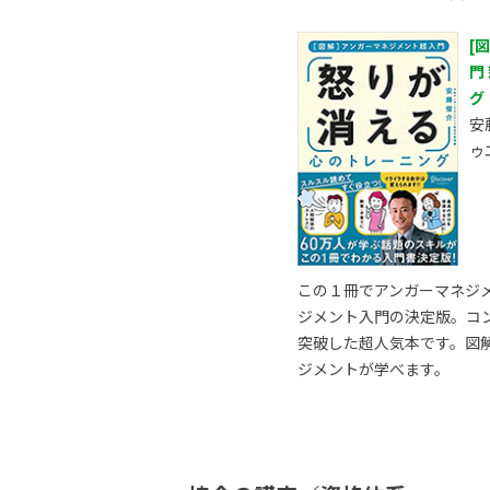
[
門
グ
安
ゥ
この１冊でアンガーマネジ
ジメント入門の決定版。コ
突破した超人気本です。図
ジメントが学べます。