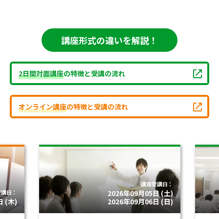
講座形式の違いを解説！
2日間対面講座
の特徴と受講の流れ
オンライン講座
の特徴と受講の流れ
講座受講日：
受講日：
2026年09月05日 (土)
 (木)
2026年09月06日 (日)