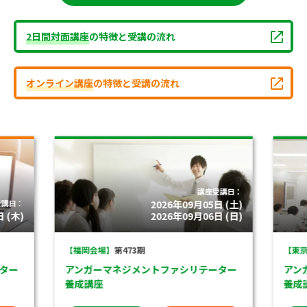
2日間対面講座
の特徴と受講の流れ
オンライン講座
の特徴と受講の流れ
講座受講日：
受講日：
2026年09月05日 (土)
 (木)
2026年09月06日 (日)
【福岡会場】
第473期
【東京
ター
アンガーマネジメントファシリテーター
アン
養成講座
養成