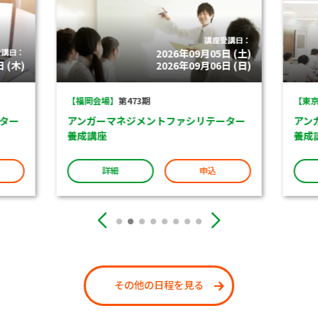
講座受講日：
受講日：
2026年09月05日 (土)
 (木)
2026年09月06日 (日)
【福岡会場】
第473期
【東京
ター
アンガーマネジメントファシリテーター
アン
養成講座
養成
詳細
申込
その他の日程を見る