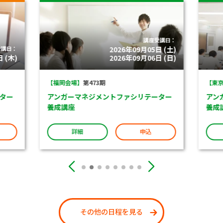
講座受講日：
受講日：
2026年09月05日 (土)
 (木)
2026年09月06日 (日)
【福岡会場】
第473期
【東京
ター
アンガーマネジメントファシリテーター
アン
養成講座
養成
詳細
申込
その他の日程を見る