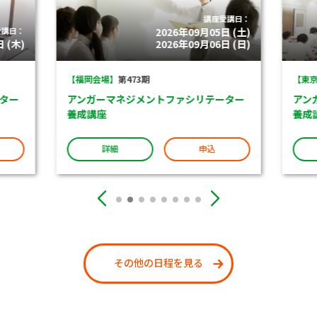
講座受講日：
受講日：
2026年09月05日 (土)
 (木)
2026年09月06日 (日)
【福岡会場】
第473期
【東京
ター
アンガーマネジメントファシリテーター
アン
養成講座
養成
詳細
申込
その他の日程を見る