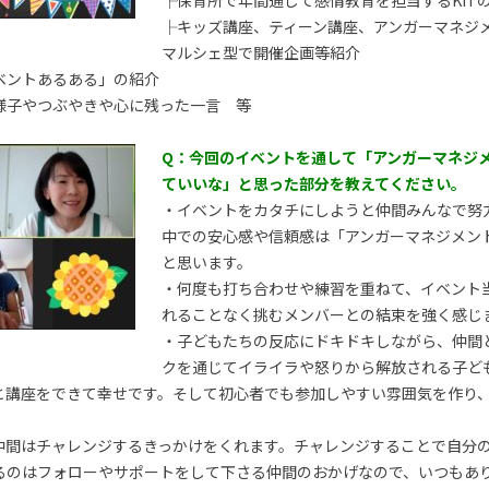
├保育所で年間通じて感情教育を担当するKIT
├キッズ講座、ティーン講座、アンガーマネジ
マルシェ型で開催企画等紹介
ベントあるある」の紹介
様子やつぶやきや心に残った一言 等
Q：今回のイベントを通して「アンガーマネジ
ていいな」と思った部分を教えてください。
・イベントをカタチにしようと仲間みんなで努
中での安心感や信頼感は「アンガーマネジメン
と思います。
・何度も打ち合わせや練習を重ねて、イベント
れることなく挑むメンバーとの結束を強く感じ
・子どもたちの反応にドキドキしながら、
クを通じてイライラや怒りから解放される子ど
と講座をできて幸せです。そして初心者でも参加しやすい雰囲気を作り
仲間はチャレンジするきっかけをくれます。チャレンジすることで自分
るのはフォローやサポートをして下さる仲間のおかげなので、いつもあ