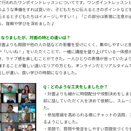
で行われたワンポイントレッスンについてです。ワンポイントレッスン
のような準備をすれば良いか、子どもたちに伝えるときのポイントなど
伝えると子どもたちはイメージしやすい！」「この部分は表現に注意が
ら、理解や学びを深めました♪
となりましたが、対面の時との違いは？
対面よりも周囲や他の人の話などの影響を受けにくく、集中しやすいと
や「いいね！」をいただくことで、一緒に講座を盛り上げている一体感
き、ライブ感を楽しむことができた。一人ひとりの表情が思っていたよ
催することが難しい遠いエリアの方とも、オンラインだとリアルタイム
出しが違い、良い学びの時間になりました。
Q：どのような工夫をしましたか？
・対面よりも細かに時間配分や役割決めをしま
前に話していただく人を決めて依頼し、スムー
た。
・参加意識を高められる様にチャットの活用、
るようにしました。
・笑顔で、質問や発言をしやすい雰囲気づくり