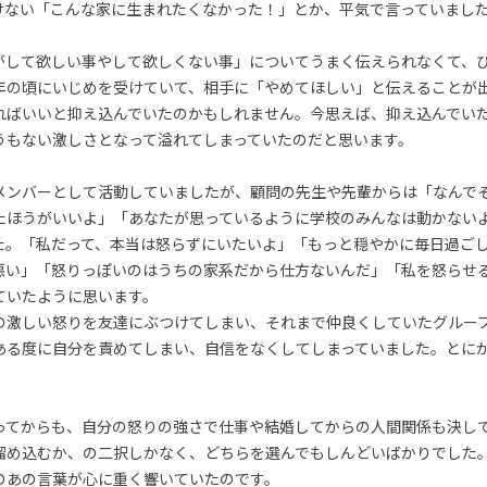
けない「こんな家に生まれたくなかった！」とか、平気で言っていまし
がして欲しい事やして欲しくない事」についてうまく伝えられなくて、
年の頃にいじめを受けていて、相手に「やめてほしい」と伝えることが
ればいいと抑え込んでいたのかもしれません。今思えば、抑え込んでい
うもない激しさとなって溢れてしまっていたのだと思います。
メンバーとして活動していましたが、顧問の先生や先輩からは「なんで
たほうがいいよ」「あなたが思っているように学校のみんなは動かない
た。「私だって、本当は怒らずにいたいよ」「もっと穏やかに毎日過ご
悪い」「怒りっぽいのはうちの家系だから仕方ないんだ」「私を怒らせ
ていたように思います。
の激しい怒りを友達にぶつけてしまい、それまで仲良くしていたグルー
ある度に自分を責めてしまい、自信をなくしてしまっていました。とに
ってからも、自分の怒りの強さで仕事や結婚してからの人間関係も決し
溜め込むか、の二択しかなく、どちらを選んでもしんどいばかりでした
のあの言葉が心に重く響いていたのです。