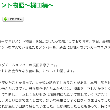
メント物語～梶田編～
ガーマネジメント物語」を5回にわたって紹介しております。本日、最終
メントを学んでいる私たちメンバーも、過去には様々なアンガーマネジ
ログチームメンバーの梶田多恵子です。
ントに出会うかなり昔の私」についてお話します。
を突いたことを言って、人を追い詰めてしまうことがある。本当に気を
に伝えた言葉です。思春期を迎えた頃から私は、物事を「正しいか正し
」で判断し、「正しくないものは徹底的にたたいて直していくべきだ！
ん、激しい口調でまくし立て、嫌いな先生とは全く口を利きませんでし
あれば厳しい口調で接していました。反抗期だったこともあって、特に