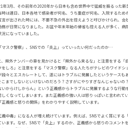
21年3月、その前年の2020年から日本も含め世界中で猛威を振るった
当時は連日、日本各地で感染者が何名、うち重症が何名、入院するため
宣言が出された時には、不要不急の外出を控えようと呼びかけられ、会
勤務が日常になりました。お盆や年末年始の帰省も控える人が多く、病
状況になっていました。
「マスク警察」、SNSでの「炎上」っていったい何だったのか…
と、県外ナンバーの車を見かけると「県外から来るな」と注意をする「
クをしろ」と注意をする「マスク警察」なる人たちがテレビのワイドシ
が段々とエスカレートして、遂にはトラブルに発展したというケースも
そこまでしないといけないのだろう？さすがにやりすぎなんじゃないの
ないからけしからん」という正義感からトラブルに発展するような行動
苦しくなってしまいます。また正義感の強い人は怒りっぽいと言われて
「正義感と怒りの関係」をわかりやすく説明しています。
正義中毒」になる人が増え続けています。例えば、SNSでよく耳にする
ています。なぜ、SNSで「炎上」するのか、正義感から怒りのコメント