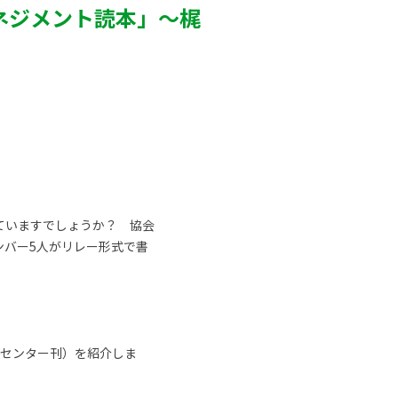
ネジメント読本」～梶
ていますでしょうか？ 協会
ンバー5人がリレー形式で書
集センター刊）を紹介しま