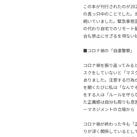
この本が刊行されたのが20
の真っ只中のことでした。
続いていました。緊急事態
の代わり自宅でのリモート
会も禁止にせざるを得ない
■コロナ禍の「自粛警察」
コロナ禍を振り返ってみる
スクをしていないと「マス
ありました。注意する行為
を聞くたびに私は「なんで
をする人は「ルールを守ら
た正義感は自分も周りも息
ーマネジメントの立場から
コロナ禍が終わった今も「
りが深く関係しているとし