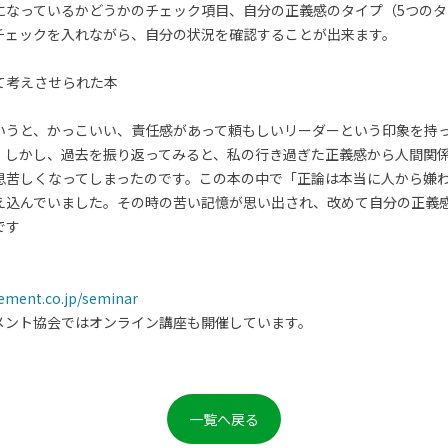
になっているかどうかのチェック項目、自分の正義感のタイプ（5つの
チェックを入れながら、自分の状況を確認することが出来ます。
て考えさせられた本
いうと、かっこいい、責任感があって頼もしいリーダーという印象を持
。しかし、過去を振り返ってみると、私の行き過ぎた正義感から人間関
息苦しくなってしまったのです。この本の中で「正論は本当に人から嫌
え込んでいました。その時の苦い記憶が思い出され、改めて自分の正義
です
ement.co.jp/seminar
メント協会ではオンライン講座も開催しています。
一覧へ戻る