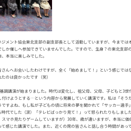
ネジメント協会東北支部の副支部長として活動していますが、今までは
でしか催しへ参加できていませんでした。ですので、生身？の東北支部
は、本当に楽しみでした。
皆さんへお会いしたわけですが、全く「始めまして！」という感じでは
れたのは良かったです（笑）
表基調講演が始まりました。時代は変化し、祖父母、父母、子どもと3世
し付けようとする…という内容から発展していく講演です。私は「そう
うですよね、もし私が子どもの頃に将来の夢を聞かれて「サッカー選手
る時代でした（涙）「テレビばっかり見て！」って怒られたりもしまし
、スマホ見たりゲームしていますが）30年、歳が違いますが、本当に価
って感じた講演でした。また、近くの席の皆さんと話し合う時間があっ