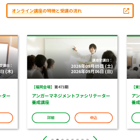
オンライン講座
の特徴と受講の流れ
講座受講日：
受講日：
2026年09月05日 (土)
 (木)
2026年09月06日 (日)
【福岡会場】
第473期
【東京
ター
アンガーマネジメントファシリテーター
アン
養成講座
養成
詳細
申込