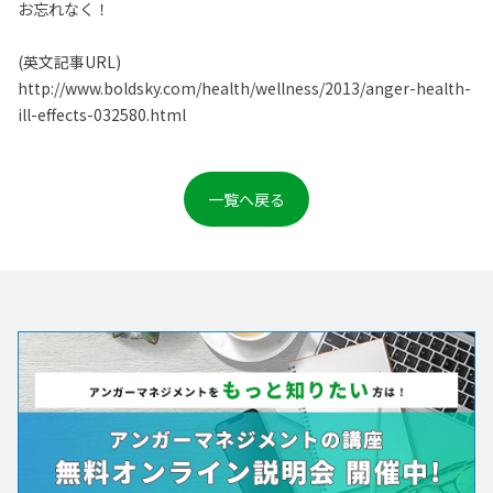
お忘れなく！
(英文記事URL)
http://www.boldsky.com/health/wellness/2013/anger-health-
ill-effects-032580.html
一覧へ戻る