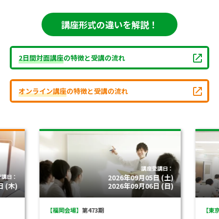
講座形式の違いを解説！
2日間対面講座
の特徴と受講の流れ
オンライン講座
の特徴と受講の流れ
講座受講日：
受講日：
2026年09月05日 (土)
 (木)
2026年09月06日 (日)
【福岡会場】
第473期
【東京