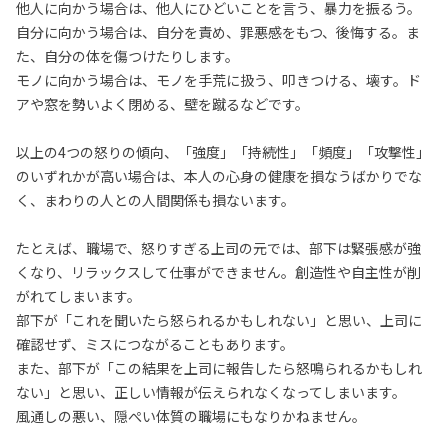
他人に向かう場合は、他人にひどいことを言う、暴力を振るう。
自分に向かう場合は、自分を責め、罪悪感をもつ、後悔する。ま
た、自分の体を傷つけたりします。
モノに向かう場合は、モノを手荒に扱う、叩きつける、壊す。ド
アや窓を勢いよく閉める、壁を蹴るなどです。
以上の4つの怒りの傾向、「強度」「持続性」「頻度」「攻撃性」
のいずれかが高い場合は、本人の心身の健康を損なうばかりでな
く、まわりの人との人間関係も損ないます。
たとえば、職場で、怒りすぎる上司の元では、部下は緊張感が強
くなり、リラックスして仕事ができません。創造性や自主性が削
がれてしまいます。
部下が「これを聞いたら怒られるかもしれない」と思い、上司に
確認せず、ミスにつながることもあります。
また、部下が「この結果を上司に報告したら怒鳴られるかもしれ
ない」と思い、正しい情報が伝えられなくなってしまいます。
風通しの悪い、隠ぺい体質の職場にもなりかねません。