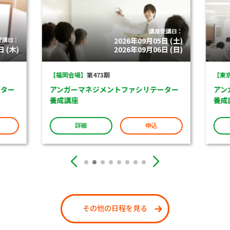
講座受講日：
受講日：
2026年09月05日 (土)
 (木)
2026年09月06日 (日)
【福岡会場】
第473期
【東京
ター
アンガーマネジメントファシリテーター
アン
養成講座
養成
詳細
申込
その他の日程を見る