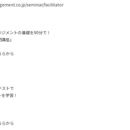
ment.co.jp/seminar/facilitator
ジメントの基礎を90分で！
門講座』
ちらから
テストで
トを学習！
ちらから