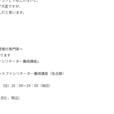
ツコツとやるしかないし、
が大変ですが、
んだと思います。
感情の専門家へ
なります
ァシリテーター養成講座』
メントファシリテーター養成講座（名古屋）
（日）10：00～19：00（両日）
験料含む、税込）