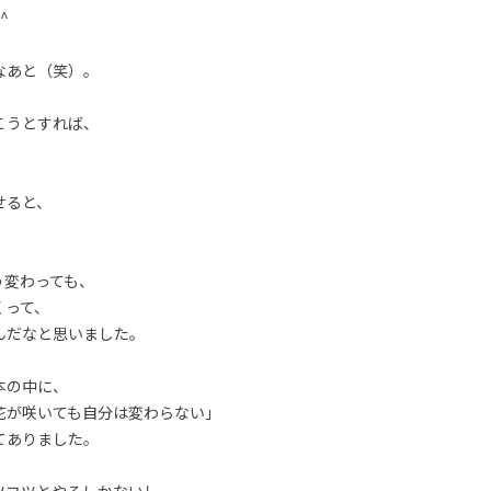
^
なあと（笑）。
こうとすれば、
せると、
う変わっても、
くって、
んだなと思いました。
本の中に、
花が咲いても自分は変わらない」
てありました。