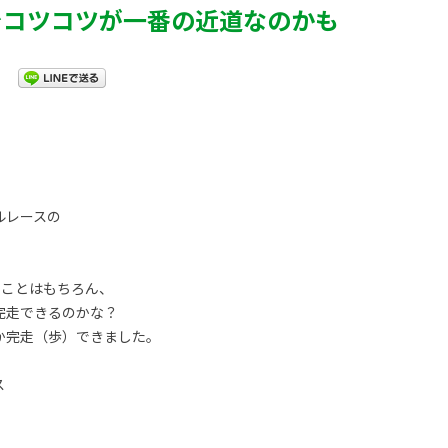
でコツコツが一番の近道なのかも
。
ルレースの
。
たことはもちろん、
完走できるのかな？
か完走（歩）できました。
ス