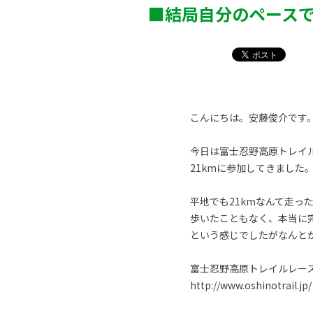
■結局自分のペース
こんにちは。安藤俊介です
今日は富士忍野高原トレイ
21kmに参加してきました
平地でも21kmなんて走っ
歩いたこともなく、本当に
という感じでしたがなんと
富士忍野高原トレイルレー
http://www.oshinotrail.jp/