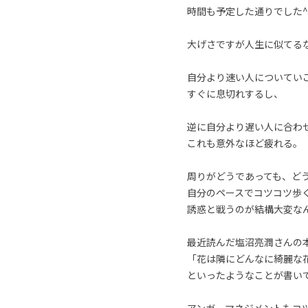
時間も予定した通りでした^
大げさですが人生に似てる
自分より速い人についてい
すぐに息切れするし、
逆に自分より遅い人に合わ
これも意外なほど疲れる。
周りがどうであっても、ど
自分のペースでコツコツ歩
誘惑と戦うのが結構大変な
最近読んだ塩沼亮潤さんの
「花は隣にどんなに綺麗な
といったようなことが書い