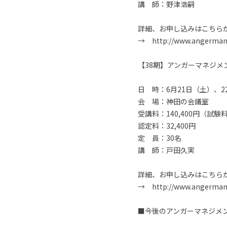
講 師：野津浩嗣
詳細、お申し込みはこちら
→ http://www.angermanag
【38期】アンガーマネジ
日 時：6月21日（土）、22
会 場：神田の会議室
受講料：140,400円（試
認定料：32,400円
定 員：30名
講 師：戸田久実
詳細、お申し込みはこちら
→ http://www.angermanag
■今後のアンガーマネジメ