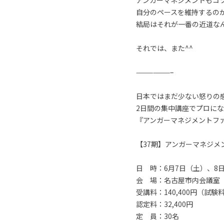
アンガーマネジメントもコ
自分のペースを維持するの
結局はそれが一番の近道な
それでは、また^^
——————–
日本ではまだ少ない怒りの
2日間の集中講座でプロに
『アンガーマネジメントフ
【37期】アンガーマネジ
日 時：6月7日（土）、8日
会 場：名古屋市内会議室
受講料：140,400円（試
認定料：32,400円
定 員：30名