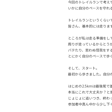
今回のトレイルランで考え
いかに自分のペースを守れ
トレイルランというくらい
皆さん、基本的には走りま
ところが私は走る準備をし
周りが走っているからとう
バテたり、思わぬ怪我をす
とにかく自分のペースで歩
そして、スタート。
最初から歩きました。自分
はじめの2.5kmは最後尾で
本当にこれで大丈夫か？と
じょじょに追いつき、終わ
参加者中真ん中から少し下