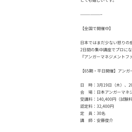
とても嬉しいです。
——————–
【全国で開催中】
日本ではまだ少ない怒りの
2日間の集中講座でプロに
『アンガーマネジメントフ
【65期・平日開催】アン
日 時：3月19日（木）、20
会 場：日本アンガーマネ
受講料：140,400円（試
認定料：32,400円
定 員：30名
講 師：安藤俊介