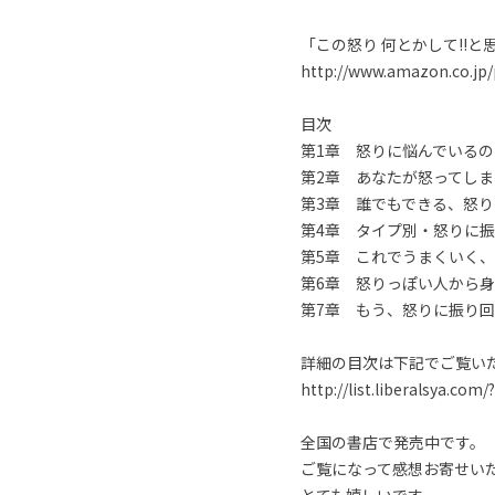
「この怒り 何とかして!!
http://www.amazon.co.jp
目次
第1章 怒りに悩んでいる
第2章 あなたが怒ってし
第3章 誰でもできる、怒
第4章 タイプ別・怒りに
第5章 これでうまくいく
第6章 怒りっぽい人から
第7章 もう、怒りに振り
詳細の目次は下記でご覧い
http://list.liberalsya.com/
全国の書店で発売中です。
ご覧になって感想お寄せい