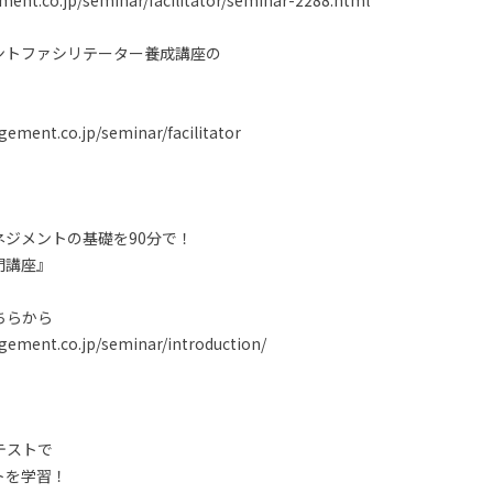
nt.co.jp/seminar/facilitator/seminar-2288.html
ントファシリテーター養成講座の
ment.co.jp/seminar/facilitator
ジメントの基礎を90分で！
門講座』
ちらから
ement.co.jp/seminar/introduction/
テストで
トを学習！