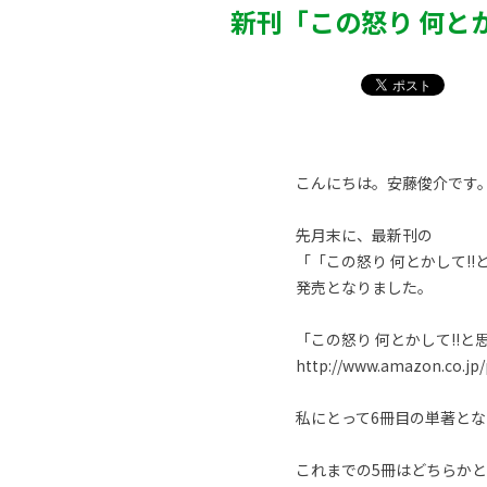
新刊「この怒り 何と
こんにちは。安藤俊介です
先月末に、最新刊の
「「この怒り 何とかして!
発売となりました。
「この怒り 何とかして!!
http://www.amazon.co.jp
私にとって6冊目の単著とな
これまでの5冊はどちらか