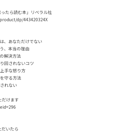
と思ったら読む本」リベラル社
/product/dp/443420324X
のは、あなただけでない
まう、本当の理由
りの解決方法
振り回されないコツ
、上手な怒り方
身を守る方法
回されない
ただけます
?eid=296
ただいたら