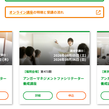
オンライン講座
の特徴と受講の流れ
講座受講日：
受講日：
2026年09月05日 (土)
 (木)
2026年09月06日 (日)
【福岡会場】
第473期
【東京
ター
アンガーマネジメントファシリテーター
アン
養成講座
養成
詳細
申込