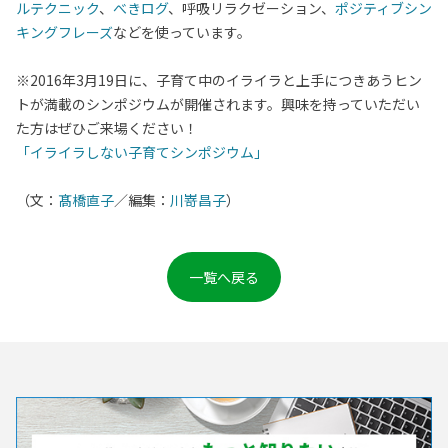
ルテクニック
、
べきログ
、呼吸リラクゼーション、
ポジティブシン
キングフレーズ
などを使っています。
※2016年3月19日に、子育て中のイライラと上手につきあうヒン
トが満載のシンポジウムが開催されます。興味を持っていただい
た方はぜひご来場ください！
「イライラしない子育てシンポジウム」
（文：
髙橋直子
／編集：
川嵜昌子
）
一覧へ戻る