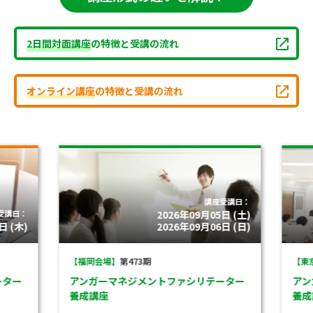
2日間対面講座
の特徴と受講の流れ
オンライン講座
の特徴と受講の流れ
講座受講日：
受講日：
2026年09月05日 (土)
 (木)
2026年09月06日 (日)
【福岡会場】
第473期
【東京
ター
アンガーマネジメントファシリテーター
アン
養成講座
養成