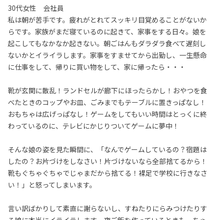
30代女性 会社員
私は朝が苦手です。疲れがとれてスッキリ目覚めることがないか
らです。家族がまだ寝ているのに起きて、家事をする日々。娘を
起こしてもなかなか起きない。朝ごはんもダラダラ食べて遅刻し
ないかとイライラします。家事をすませてから出勤し、一生懸命
に仕事をして、帰りに買い物をして、家に帰ったら・・・
靴が玄関に散乱！ランドセルが廊下にほったらかし！おやつを食
べたときのコップやお皿、ごみまでもテーブルに置きっぱなし！
おもちゃは広げっぱなし！ゲームをしてもいい時間はとっくに終
わっているのに、テレビにかじりついてゲームに夢中！
そんな娘の姿を見た瞬間に、「なんでゲームしているの？宿題は
したの？お片づけをしなさい！片づけないなら全部捨てるから！
靴もぐちゃぐちゃでじゃまだから捨てる！裸足で学校に行きなさ
い！」と怒ってしまいます。
言い訳ばかりして素直に謝らないし、すねたりにらみつけたりす