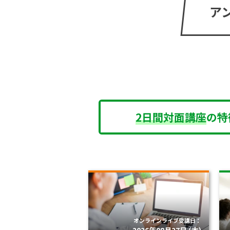
ア
2日間対面講座
の特
オンラインライブ受講日：