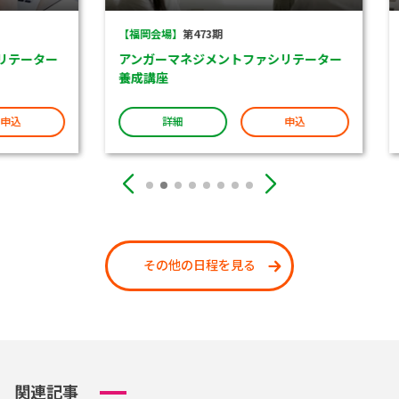
【福岡会場】
第473期
【東
ーター
アンガーマネジメントファシリテーター
アン
養成講座
養成
詳細
申込
その他の日程を見る
関連記事