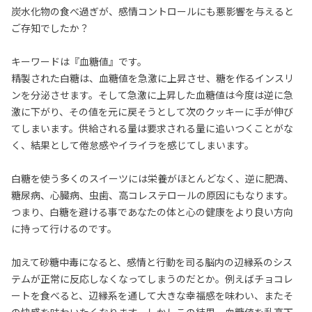
炭水化物の食べ過ぎが、感情コントロールにも悪影響を与えると
ご存知でしたか？
キーワードは『血糖値』です。
精製された白糖は、血糖値を急激に上昇させ、糖を作るインスリ
ンを分泌させます。そして急激に上昇した血糖値は今度は逆に急
激に下がり、その値を元に戻そうとして次のクッキーに手が伸び
てしまいます。供給される量は要求される量に追いつくことがな
く、結果として倦怠感やイライラを感じてしまいます。
白糖を使う多くのスイーツには栄養がほとんどなく、逆に肥満、
糖尿病、心臓病、虫歯、高コレステロールの原因にもなります。
つまり、白糖を避ける事であなたの体と心の健康をより良い方向
に持って行けるのです。
加えて砂糖中毒になると、感情と行動を司る脳内の辺縁系のシス
テムが正常に反応しなくなってしまうのだとか。例えばチョコレ
ートを食べると、辺縁系を通して大きな幸福感を味わい、またそ