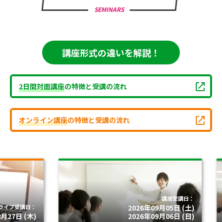
SEMINARS
講座形式の違いを解説！
2日間対面講座
の特徴と受講の流れ
オンライン講座
の特徴と受講の流れ
講座受講日：
受講日：
2026年09月05日 (土)
日 (木)
2026年09月06日 (日)