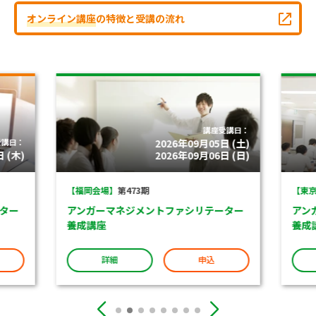
オンライン講座
の特徴と受講の流れ
講座受講日：
受講日：
2026年09月05日 (土)
 (木)
2026年09月06日 (日)
【福岡会場】
第473期
【東京
ター
アンガーマネジメントファシリテーター
アン
養成講座
養成
詳細
申込